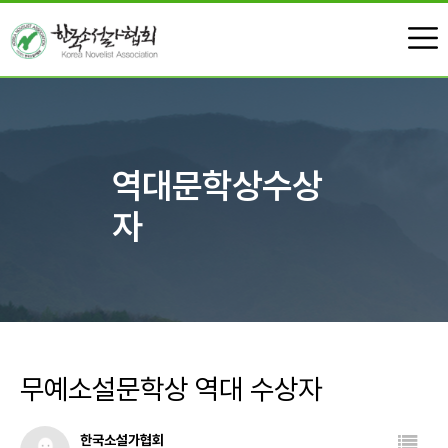
02-703-9837
회원가입
로그인
역대문학상수상
자
무예소설문학상 역대 수상자
한국소설가협회