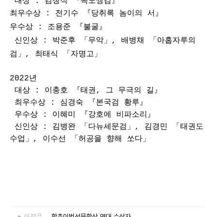
대상 : 김창식
『
독도쌍검
』
최우수상 : 전기수 『당취록 놈이의 서』
우수상 : 조용준 『불굴』
신인상 : 박준후 「무악」, 배병채 「아홉자루의
검」, 최태식 「자명고」
2022
년
대상 : 이충호
『
태권
,
그 무극의 길』
최우수상 : 심경숙 『본국검 황루』
우수상 : 이혜미 『강호에 비파소리』
신인상 : 김병완 「다뉴세문검」, 김경민 「태권도
수업」, 이수선 「허공을 향해 쏘다」
이전글
학촌이범선문학상 역대 수상자