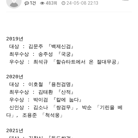
1건
483회
24-05-08 22:13
2019
년
대상 : 김문주
『
백제신검
』
최우수상 : 송주성 『국궁』
우수상 : 최석규 「할슈타트에서 온 절대무공」
2020
년
대상 : 이호철
『
용천검명
』
최우수상 : 김태환 『산적』
우수상 : 박이검 『칼에 눕다』
신인상 : 김소나 「쌍검무」, 박순 「기린을 베
다」, 조용준 「척석웅」
2021
년